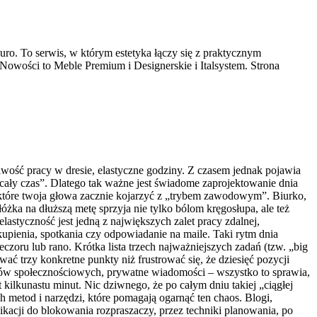
uro. To serwis, w którym estetyka łączy się z praktycznym
 Nowości to Meble Premium i Designerskie i Italsystem. Strona
liwość pracy w dresie, elastyczne godziny. Z czasem jednak pojawia
 cały czas”. Dlatego tak ważne jest świadome zaprojektowanie dnia
, które twoja głowa zacznie kojarzyć z „trybem zawodowym”. Biurko,
óżka na dłuższą metę sprzyja nie tylko bólom kręgosłupa, ale też
styczność jest jedną z największych zalet pracy zdalnej,
kupienia, spotkania czy odpowiadanie na maile. Taki rytm dnia
oru lub rano. Krótka lista trzech najważniejszych zadań (tzw. „big
wać trzy konkretne punkty niż frustrować się, że dziesięć pozycji
iów społecznościowych, prywatne wiadomości – wszystko to sprawia,
ilkunastu minut. Nic dziwnego, że po całym dniu takiej „ciągłej
 metod i narzędzi, które pomagają ogarnąć ten chaos. Blogi,
likacji do blokowania rozpraszaczy, przez techniki planowania, po