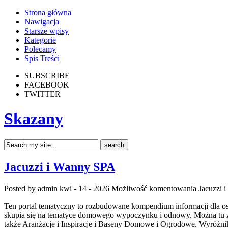
Strona główna
Nawigacja
Starsze wpisy
Kategorie
Polecamy
Spis Treści
SUBSCRIBE
FACEBOOK
TWITTER
Skazany
Jacuzzi i Wanny SPA
Posted by admin
kwi - 14 - 2026
Możliwość komentowania
Jacuzzi 
Ten portal tematyczny to rozbudowane kompendium informacji dla osó
skupia się na tematyce domowego wypoczynku i odnowy. Można tu zn
także Aranżacje i Inspiracje i Baseny Domowe i Ogrodowe. Wyróżnik