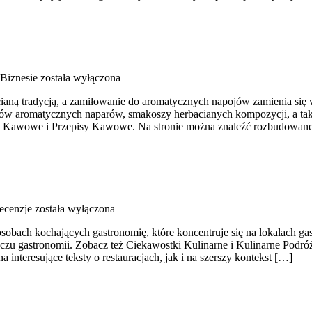
Biznesie
została wyłączona
cianą tradycją, a zamiłowanie do aromatycznych napojów zamienia się 
stów aromatycznych naparów, smakoszy herbacianych kompozycji, a takż
sy Kawowe i Przepisy Kawowe. Na stronie można znaleźć rozbudowan
Recenzje
została wyłączona
 osobach kochających gastronomię, które koncentruje się na lokalach g
leczu gastronomii. Zobacz też Ciekawostki Kulinarne i Kulinarne Podr
nteresujące teksty o restauracjach, jak i na szerszy kontekst […]