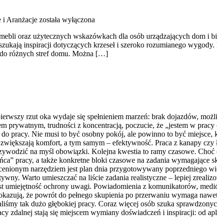
e i Aranżacje
została wyłączona
ie mebli oraz użytecznych wskazówkach dla osób urządzających dom i bi
szukają inspiracji dotyczących krzeseł i szeroko rozumianego wygody.
e do różnych stref domu. Można […]
 pierwszy rzut oka wydaje się spełnieniem marzeń: brak dojazdów, moż
em prywatnym, trudności z koncentracją, poczucie, że „jestem w pracy
i do pracy. Nie musi to być osobny pokój, ale powinno to być miejsce
e zwiększają komfort, a tym samym – efektywność. Praca z kanapy czy ł
ywodzić na myśl obowiązki. Kolejna kwestia to ramy czasowe. Choć ela
„końca” pracy, a także konkretne bloki czasowe na zadania wymagające s
cenionym narzędziem jest plan dnia przygotowywany poprzedniego wiecz
ywny. Warto umieszczać na liście zadania realistyczne – lepiej zrealizo
jest umiejętność ochrony uwagi. Powiadomienia z komunikatorów, med
kazują, że powrót do pełnego skupienia po przerwaniu wymaga nawet k
iśmy tak dużo głębokiej pracy. Coraz więcej osób szuka sprawdzonych
cy zdalnej stają się miejscem wymiany doświadczeń i inspiracji: od ap