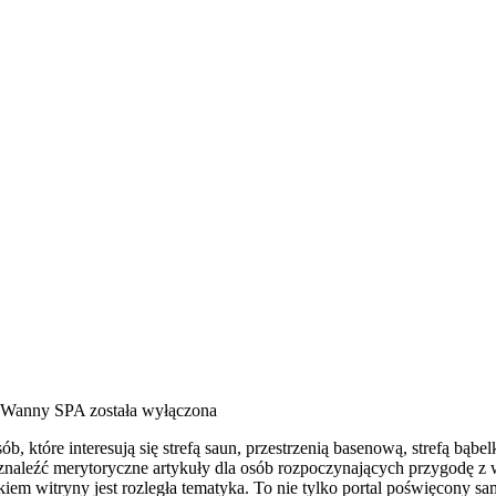
i Wanny SPA
została wyłączona
b, które interesują się strefą saun, przestrzenią basenową, strefą b
aleźć merytoryczne artykuły dla osób rozpoczynających przygodę z 
iem witryny jest rozległa tematyka. To nie tylko portal poświęcony 