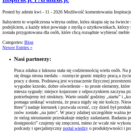
Posted by admin
kwi - 11 - 2026
Możliwość komentowania
Inspiracj
Italsystem to współczesna witryna online, która skupia się na świec
podejściem, a każdy tekst powstaje z myślą o użytkownikach, którzy 
została przygotowana dla osób, które chcą rozsądnie wybierać mebl
Categories:
Blog
Newer Entries »
Nasi partnerzy:
Praca zdalna z luksusu stała się codziennością wielu osób. Na
się druga strona medalu – rozmycie granic między pracą a życi
pracy z domu. Podstawą jest wyznaczenie fizycznej przestrzen
wygodne krzesło, dobre oświetlenie – to proste elementy, któr
miesza sygnały: miejsce kojarzone z odpoczynkiem zaczyna prz
potrzebujemy też struktury. Warto ustalić godziny „startu” i 
pomaga uniknąć wrażenia, że praca nigdy się nie kończy. Nieo
three”) nadaje kierunek i pozwala ocenić, czy dzień był produkt
znów zostało „na jutro”. W pracy zdalnej szczególnie ważna 
że mózg nieustannie przeskakuje między zadaniami. Badania po
dostępności” czujemy się zmęczeni, mimo że wcale nie wykonal
podcasty i specjalistyczny
portal wiedzy
o produktywności i pra