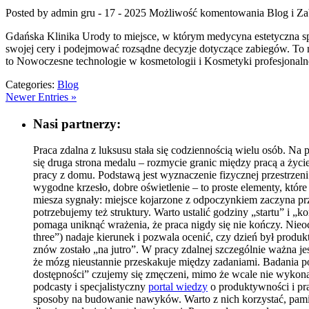
Posted by admin
gru - 17 - 2025
Możliwość komentowania
Blog i Za
Gdańska Klinika Urody to miejsce, w którym medycyna estetyczna spot
swojej cery i podejmować rozsądne decyzje dotyczące zabiegów. To nie
to Nowoczesne technologie w kosmetologii i Kosmetyki profesjonal
Categories:
Blog
Newer Entries »
Nasi partnerzy:
Praca zdalna z luksusu stała się codziennością wielu osób. Na
się druga strona medalu – rozmycie granic między pracą a życi
pracy z domu. Podstawą jest wyznaczenie fizycznej przestrzen
wygodne krzesło, dobre oświetlenie – to proste elementy, któr
miesza sygnały: miejsce kojarzone z odpoczynkiem zaczyna prz
potrzebujemy też struktury. Warto ustalić godziny „startu” i 
pomaga uniknąć wrażenia, że praca nigdy się nie kończy. Nieo
three”) nadaje kierunek i pozwala ocenić, czy dzień był produkt
znów zostało „na jutro”. W pracy zdalnej szczególnie ważna 
że mózg nieustannie przeskakuje między zadaniami. Badania po
dostępności” czujemy się zmęczeni, mimo że wcale nie wykonal
podcasty i specjalistyczny
portal wiedzy
o produktywności i pra
sposoby na budowanie nawyków. Warto z nich korzystać, pamięta