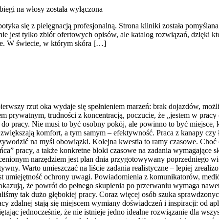
biegi na włosy
została wyłączona
yka się z pielęgnacją profesjonalną. Strona kliniki została pomyślana
 jest tylko zbiór ofertowych opisów, ale katalog rozwiązań, dzięki kt
ne. W świecie, w którym skóra […]
 pierwszy rzut oka wydaje się spełnieniem marzeń: brak dojazdów, moż
em prywatnym, trudności z koncentracją, poczucie, że „jestem w pracy
i do pracy. Nie musi to być osobny pokój, ale powinno to być miejsce
e zwiększają komfort, a tym samym – efektywność. Praca z kanapy czy ł
ywodzić na myśl obowiązki. Kolejna kwestia to ramy czasowe. Choć ela
„końca” pracy, a także konkretne bloki czasowe na zadania wymagające s
cenionym narzędziem jest plan dnia przygotowywany poprzedniego wiecz
ywny. Warto umieszczać na liście zadania realistyczne – lepiej zrealizo
jest umiejętność ochrony uwagi. Powiadomienia z komunikatorów, med
kazują, że powrót do pełnego skupienia po przerwaniu wymaga nawet k
iśmy tak dużo głębokiej pracy. Coraz więcej osób szuka sprawdzonych
cy zdalnej stają się miejscem wymiany doświadczeń i inspiracji: od ap
jąc jednocześnie, że nie istnieje jedno idealne rozwiązanie dla wszys