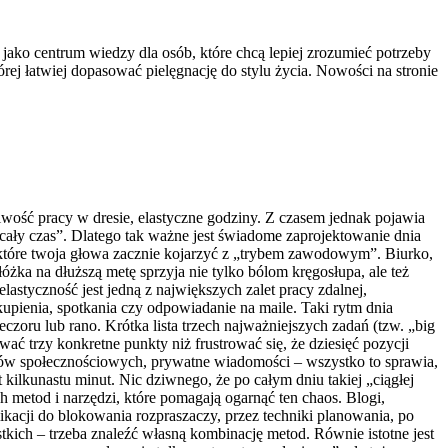
 jako centrum wiedzy dla osób, które chcą lepiej zrozumieć potrzeby
órej łatwiej dopasować pielęgnację do stylu życia. Nowości na stronie
liwość pracy w dresie, elastyczne godziny. Z czasem jednak pojawia
 cały czas”. Dlatego tak ważne jest świadome zaprojektowanie dnia
, które twoja głowa zacznie kojarzyć z „trybem zawodowym”. Biurko,
óżka na dłuższą metę sprzyja nie tylko bólom kręgosłupa, ale też
styczność jest jedną z największych zalet pracy zdalnej,
kupienia, spotkania czy odpowiadanie na maile. Taki rytm dnia
oru lub rano. Krótka lista trzech najważniejszych zadań (tzw. „big
wać trzy konkretne punkty niż frustrować się, że dziesięć pozycji
iów społecznościowych, prywatne wiadomości – wszystko to sprawia,
ilkunastu minut. Nic dziwnego, że po całym dniu takiej „ciągłej
 metod i narzędzi, które pomagają ogarnąć ten chaos. Blogi,
likacji do blokowania rozpraszaczy, przez techniki planowania, po
tkich – trzeba znaleźć własną kombinację metod. Równie istotne jest