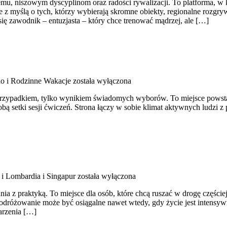
iszowym dyscyplinom oraz radości rywalizacji. To platforma, w któ
aje z myślą o tych, którzy wybierają skromne obiekty, regionalne rozgr
 zawodnik – entuzjasta – który chce trenować mądrzej, ale […]
o i Rodzinne Wakacje
została wyłączona
est przypadkiem, tylko wynikiem świadomych wyborów. To miejsce powsta
 sobą setki sesji ćwiczeń. Strona łączy w sobie klimat aktywnych ludzi 
i Lombardia i Singapur
została wyłączona
a z praktyką. To miejsce dla osób, które chcą ruszać w drogę częściej
dróżowanie może być osiągalne nawet wtedy, gdy życie jest intensywne
marzenia […]