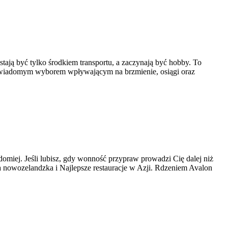
tają być tylko środkiem transportu, a zaczynają być hobby. To
ę świadomym wyborem wpływającym na brzmienie, osiągi oraz
adomiej. Jeśli lubisz, gdy wonność przypraw prowadzi Cię dalej niż
a nowozelandzka i Najlepsze restauracje w Azji. Rdzeniem Avalon