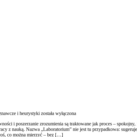
znawcze i heurystyki
została wyłączona
ości i poszerzanie zrozumienia są traktowane jak proces – spokojny, 
acy z nauką. Nazwa „Laboratorium” nie jest tu przypadkowa: sugeruje p
coś, co można mierzyć – bez […]