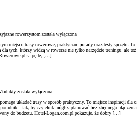
rzyjazne rowerzystom
została wyłączona
dnym miejscu trasy rowerowe, praktyczne porady oraz testy sprzętu. To
a dla tych, którzy widzą w rowerze nie tylko narzędzie treningu, ale
Rowerowe.pl są pętle, […]
Wiadukty
została wyłączona
omaga układać trasy w sposób praktyczny. To miejsce inspiracji dla o
poradnik – tak, by czytelnik mógł zaplanować bez zbędnego błądzenia
wany do budżetu. Hotel-Logan.com.pl pokazuje, że dobry […]