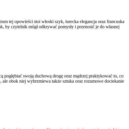
um tej opowieści stoi włoski szyk, turecka elegancja oraz francuska
 tak, by czytelnik mógł odkrywać pomysły i przenosić je do własnej
 chcą pogłębiać swoją duchową drogę oraz mądrzej praktykować to, co
ę, ale obok niej wybrzmiewa także sztuka oraz rozumowe dociekanie