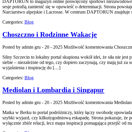
DAPTORUN to magazyn online poświęcony sportowi niezawodowemu, n
sesje potrafią zamienić się w opowieść o determinacji. Strona powst
Narciarstwo alpejskie i Lacrosse. W centrum DAPTORUN znajduje się
Categories:
Blog
Choszczno i Rodzinne Wakacje
Posted by admin
gru - 20 - 2025
Możliwość komentowania
Choszczn
Silny Szczecin to lokalny portal skupiona wokół idei, że siła nie j
siebie – niezależnie od tego, czy dopiero zaczynają, czy mają już za
wyjaśnienia i inspirację do […]
Categories:
Blog
Mediolan i Lombardia i Singapur
Posted by admin
gru - 20 - 2025
Możliwość komentowania
Mediolan 
Matka w Berku to portal podróżniczy, który łączy swobodę opowiadani
szybki wyjazd, czy kilkutygodniową eskapadę. Strona pokazuje, że po
wyłącznie zbiór relacji, lecz mapa inspiracji pomagająca przejść od 