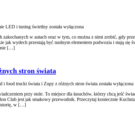
ie LED i tuning świetlny
została wyłączona
h zakochanych w autach oraz w tym, co można z nimi zrobić, gdy przes
takie jak wydech przestają być nudnym elementem podwozia i stają si
enie […]
óżnych stron świata
od i food trucki świata i Zupy z różnych stron świata
została wyłączona
wiadczeniem przy stole. To miejsce dla łasuchów, którzy chcą jeść świ
alon Club jest jak smakowy przewodnik. Przeczytaj koniecznie Kuchni
istorię, w […]