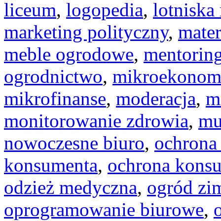
liceum
,
logopedia
,
lotniska
marketing polityczny
,
mater
meble ogrodowe
,
mentorin
ogrodnictwo
,
mikroekonom
mikrofinanse
,
moderacja
,
m
monitorowanie zdrowia
,
mu
nowoczesne biuro
,
ochrona
konsumenta
,
ochrona kons
odzież medyczna
,
ogród z
oprogramowanie biurowe
,