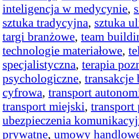
inteligencja w medycynie
,
s
sztuka tradycyjna
,
sztuka ul
targi branżowe
,
team buildi
technologie materiałowe
,
t
specjalistyczna
,
terapia po
psychologiczne
,
transakcj
cyfrowa
,
transport autonom
transport miejski
,
transport
ubezpieczenia komunikacyj
prywatne
,
umowy handlow