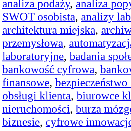
analiza podaży
,
analiza pop
SWOT osobista
,
analizy la
architektura miejska
,
archiw
przemysłowa
,
automatyzac
laboratoryjne
,
badania społ
bankowość cyfrowa
,
banko
finansowe
,
bezpieczeństwo 
obsługi klienta
,
biurowce k
nieruchomości
,
burza móz
biznesie
,
cyfrowe innowacj