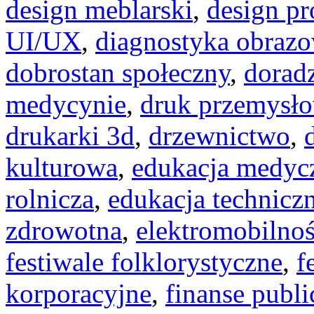
design meblarski
,
design p
UI/UX
,
diagnostyka obraz
dobrostan społeczny
,
dorad
medycynie
,
druk przemysł
drukarki 3d
,
drzewnictwo
,
kulturowa
,
edukacja medyc
rolnicza
,
edukacja technicz
zdrowotna
,
elektromobilno
festiwale folklorystyczne
,
f
korporacyjne
,
finanse publi