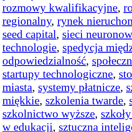
rozmowy kwalifikacyjne
,
r
regionalny
,
rynek nierucho
seed capital
,
sieci neurono
technologie
,
spedycja międ
odpowiedzialność
,
społeczn
startupy technologiczne
,
st
miasta
,
systemy płatnicze
,
s
miękkie
,
szkolenia twarde
,
szkolnictwo wyższe
,
szkoły
w edukacji
,
sztuczna inteli