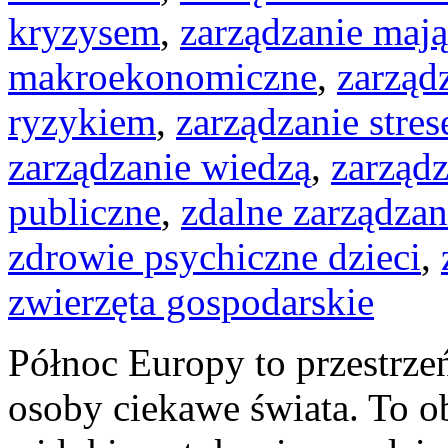
kryzysem
,
zarządzanie maj
makroekonomiczne
,
zarząd
ryzykiem
,
zarządzanie stre
zarządzanie wiedzą
,
zarząd
publiczne
,
zdalne zarządza
zdrowie psychiczne dzieci
,
zwierzęta gospodarskie
Północ Europy to przestrze
osoby ciekawe świata. To o