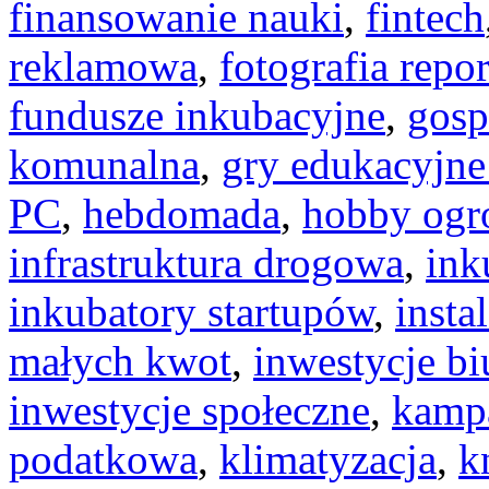
finansowanie nauki
,
fintech
reklamowa
,
fotografia repo
fundusze inkubacyjne
,
gosp
komunalna
,
gry edukacyjne 
PC
,
hebdomada
,
hobby ogr
infrastruktura drogowa
,
ink
inkubatory startupów
,
insta
małych kwot
,
inwestycje b
inwestycje społeczne
,
kampa
podatkowa
,
klimatyzacja
,
k