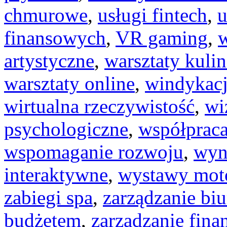
chmurowe
,
usługi fintech
,
u
finansowych
,
VR gaming
,
artystyczne
,
warsztaty kuli
warsztaty online
,
windykacj
wirtualna rzeczywistość
,
wi
psychologiczne
,
współpraca
wspomaganie rozwoju
,
wyn
interaktywne
,
wystawy mot
zabiegi spa
,
zarządzanie bi
budżetem
,
zarządzanie fina