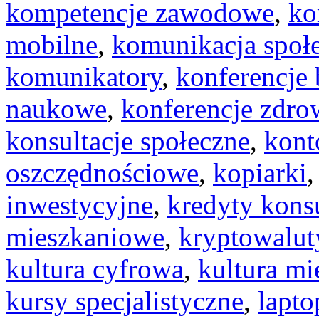
kompetencje zawodowe
,
ko
mobilne
,
komunikacja społ
komunikatory
,
konferencje
naukowe
,
konferencje zdro
konsultacje społeczne
,
kont
oszczędnościowe
,
kopiarki
inwestycyjne
,
kredyty kon
mieszkaniowe
,
kryptowalut
kultura cyfrowa
,
kultura mi
kursy specjalistyczne
,
lapto