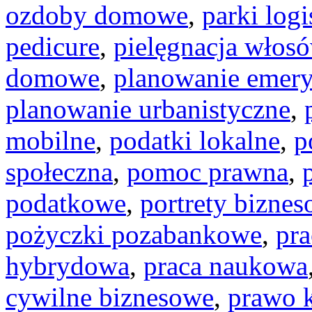
ozdoby domowe
,
parki log
pedicure
,
pielęgnacja włos
domowe
,
planowanie emery
planowanie urbanistyczne
,
mobilne
,
podatki lokalne
,
p
społeczna
,
pomoc prawna
,
podatkowe
,
portrety bizne
pożyczki pozabankowe
,
pra
hybrydowa
,
praca naukowa
cywilne biznesowe
,
prawo 