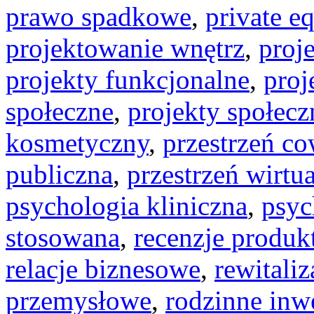
prawo spadkowe
,
private eq
projektowanie wnętrz
,
proj
projekty funkcjonalne
,
proj
społeczne
,
projekty społecz
kosmetyczny
,
przestrzeń c
publiczna
,
przestrzeń wirtu
psychologia kliniczna
,
psyc
stosowana
,
recenzje produk
relacje biznesowe
,
rewitaliz
przemysłowe
,
rodzinne inw